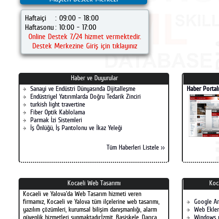
Haftaiçi
: 09:00 - 18:00
Haftasonu
: 10:00 - 17:00
Online Destek 7/24 hizmet vermektedir.
Destek Merkezine Giriş için tıklayınız
Haber ve Duyurular
Sanayi ve Endüstri Dünyasında Dijitalleşme
Haber Portal
Endüstriyel Yatırımlarda Doğru Tedarik Zinciri
turkish light travertine
Fiber Optik Kablolama
Parmak İzi Sistemleri
İş Önlüğü, İş Pantolonu ve İkaz Yeleği
Tüm Haberleri Listele >>
Kocaeli Web Tasarımı
Koc
Kocaeli ve Yalova'da Web Tasarım hizmeti veren
firmamız, Kocaeli ve Yalova tüm ilçelerine web tasarımı,
Google A
yazılım çözümleri, kurumsal bilişim danışmanlığı, alarm
Web Eklen
güvenlik hizmetleri sunmaktadır.İzmit, Başiskele, Darıca,
Windows 