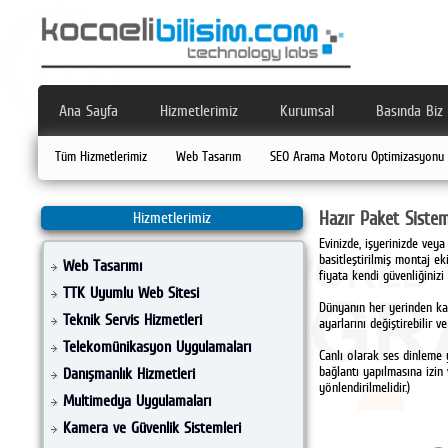
Ana Sayfa
Hizmetlerimiz
Kurumsal
Basında Biz
Tüm Hizmetlerimiz
Web Tasarım
SEO Arama Motoru Optimizasyonu
Hazır Paket Sistem
Hizmetlerimiz
Evinizde, işyerinizde veya
basitleştirilmiş montaj e
Web Tasarımı
fiyata kendi güvenliğinizi 
TTK Uyumlu Web Sitesi
Dünyanın her yerinden kayı
Teknik Servis Hizmetleri
ayarlarını değiştirebilir 
Telekomünikasyon Uygulamaları
Canlı olarak ses dinleme 
bağlantı yapılmasına izin
Danışmanlık Hizmetleri
yönlendirilmelidir.)
Multimedya Uygulamaları
Kamera ve Güvenlik Sistemleri