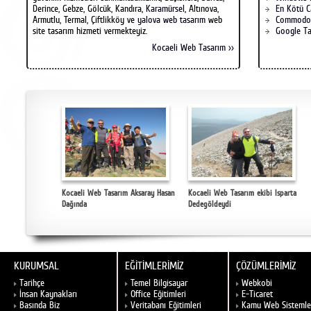
Derince, Gebze, Gölcük, Kandıra,
Karamürsel
, Altınova,
En Kötü C
Armutlu, Termal, Çiftlikköy ve
yalova web tasarım
web
Commodo
site tasarım hizmeti vermekteyiz.
Google Ta
Kocaeli Web Tasarım >>
Kocaeli Web Tasarım Aksaray Hasan
Kocaeli Web Tasarım ekibi Isparta
Dağında
Dedegöldeydi
KURUMSAL
EĞİTİMLERİMİZ
ÇÖZÜMLERİMİZ
Tarihçe
Temel Bilgisayar
Webkobi
İnsan Kaynakları
Office Eğitimleri
E-Ticaret
Basında Biz
Veritabanı Eğitimleri
Kamu Web Sistemle