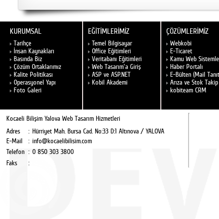
KURUMSAL
EĞİTİMLERİMİZ
ÇÖZÜMLERİMİZ
Tarihçe
Temel Bilgisayar
Webkobi
İnsan Kaynakları
Office Eğitimleri
E-Ticaret
Basında Biz
Veritabanı Eğitimleri
Kamu Web Sistemle
Çözüm Ortaklarımız
Web Tasarım'a Giriş
Haber Portalı
Kalite Politikası
ASP ve ASP.NET
E-Bülten (Mail Tanı
Operasyonel Yapı
Kobil Akademi
Arıza ve Stok Takip
Foto Galeri
kobiteam CRM
Kocaeli Bilişim Yalova Web Tasarım Hizmetleri
Adres
:
Hürriyet Mah. Bursa Cad. No:33 D:1 Altınova / YALOVA
E-Mail
:
info@kocaelibilisim.com
Telefon
:
0 850 303 3800
Faks
: