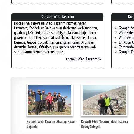
Kocaeli Web Tasarımı
Koc
Kocaeli ve Yalova'da Web Tasarım hizmeti veren
firmamız, Kocaeli ve Yalova tüm ilçelerine web tasarımı,
Google A
yazılım çözümleri, kurumsal bilişim danışmanlığı, alarm
Web Eklen
güvenlik hizmetleri sunmaktadır.İzmit, Başiskele, Darıca,
Windows 
Derince, Gebze, Gölcük, Kandıra,
Karamürsel
, Altınova,
En Kötü C
Armutlu, Termal, Çiftlikköy ve
yalova web tasarım
web
Commodo
site tasarım hizmeti vermekteyiz.
Google Ta
Kocaeli Web Tasarım >>
Kocaeli Web Tasarım Aksaray Hasan
Kocaeli Web Tasarım ekibi Isparta
Dağında
Dedegöldeydi